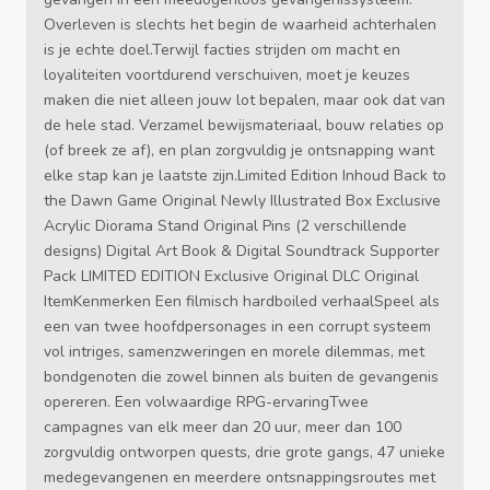
Overleven is slechts het begin de waarheid achterhalen
is je echte doel.Terwijl facties strijden om macht en
loyaliteiten voortdurend verschuiven, moet je keuzes
maken die niet alleen jouw lot bepalen, maar ook dat van
de hele stad. Verzamel bewijsmateriaal, bouw relaties op
(of breek ze af), en plan zorgvuldig je ontsnapping want
elke stap kan je laatste zijn.Limited Edition Inhoud Back to
the Dawn Game Original Newly Illustrated Box Exclusive
Acrylic Diorama Stand Original Pins (2 verschillende
designs) Digital Art Book & Digital Soundtrack Supporter
Pack LIMITED EDITION Exclusive Original DLC Original
ItemKenmerken Een filmisch hardboiled verhaalSpeel als
een van twee hoofdpersonages in een corrupt systeem
vol intriges, samenzweringen en morele dilemmas, met
bondgenoten die zowel binnen als buiten de gevangenis
opereren. Een volwaardige RPG-ervaringTwee
campagnes van elk meer dan 20 uur, meer dan 100
zorgvuldig ontworpen quests, drie grote gangs, 47 unieke
medegevangenen en meerdere ontsnappingsroutes met