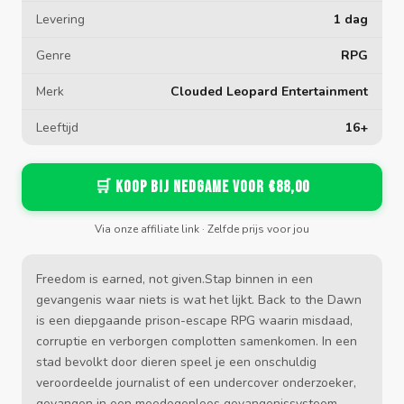
Levering
1 dag
Genre
RPG
Merk
Clouded Leopard Entertainment
Leeftijd
16+
🛒 Koop bij Nedgame voor €88,00
Via onze affiliate link · Zelfde prijs voor jou
Freedom is earned, not given.Stap binnen in een
gevangenis waar niets is wat het lijkt. Back to the Dawn
is een diepgaande prison-escape RPG waarin misdaad,
corruptie en verborgen complotten samenkomen. In een
stad bevolkt door dieren speel je een onschuldig
veroordeelde journalist of een undercover onderzoeker,
gevangen in een meedogenloos gevangenissysteem.