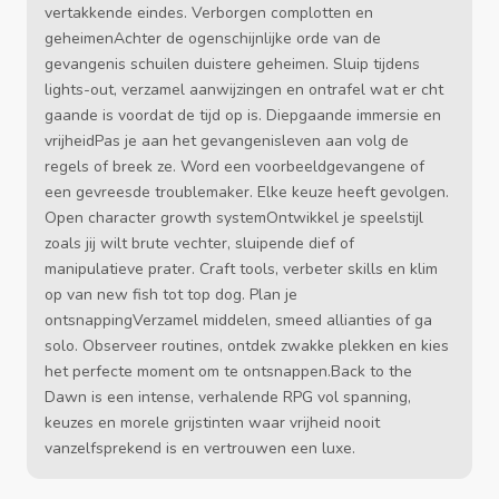
vertakkende eindes. Verborgen complotten en
geheimenAchter de ogenschijnlijke orde van de
gevangenis schuilen duistere geheimen. Sluip tijdens
lights-out, verzamel aanwijzingen en ontrafel wat er cht
gaande is voordat de tijd op is. Diepgaande immersie en
vrijheidPas je aan het gevangenisleven aan volg de
regels of breek ze. Word een voorbeeldgevangene of
een gevreesde troublemaker. Elke keuze heeft gevolgen.
Open character growth systemOntwikkel je speelstijl
zoals jij wilt brute vechter, sluipende dief of
manipulatieve prater. Craft tools, verbeter skills en klim
op van new fish tot top dog. Plan je
ontsnappingVerzamel middelen, smeed allianties of ga
solo. Observeer routines, ontdek zwakke plekken en kies
het perfecte moment om te ontsnappen.Back to the
Dawn is een intense, verhalende RPG vol spanning,
keuzes en morele grijstinten waar vrijheid nooit
vanzelfsprekend is en vertrouwen een luxe.