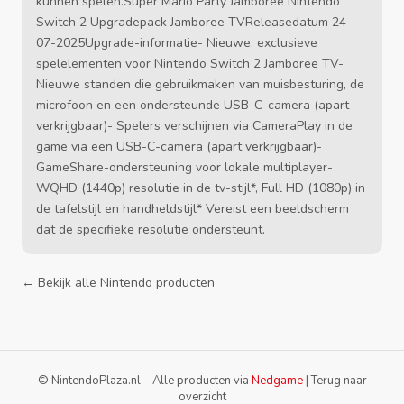
kunnen spelen.Super Mario Party Jamboree Nintendo
Switch 2 Upgradepack Jamboree TVReleasedatum 24-
07-2025Upgrade-informatie- Nieuwe, exclusieve
spelelementen voor Nintendo Switch 2 Jamboree TV-
Nieuwe standen die gebruikmaken van muisbesturing, de
microfoon en een ondersteunde USB-C-camera (apart
verkrijgbaar)- Spelers verschijnen via CameraPlay in de
game via een USB-C-camera (apart verkrijgbaar)-
GameShare-ondersteuning voor lokale multiplayer-
WQHD (1440p) resolutie in de tv-stijl*, Full HD (1080p) in
de tafelstijl en handheldstijl* Vereist een beeldscherm
dat de specifieke resolutie ondersteunt.
← Bekijk alle Nintendo producten
© NintendoPlaza.nl – Alle producten via
Nedgame
|
Terug naar
overzicht