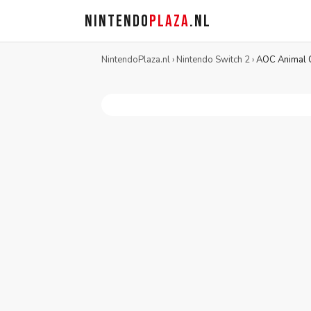
NINTENDO
PLAZA
.NL
NintendoPlaza.nl
›
Nintendo Switch 2
›
AOC Animal C