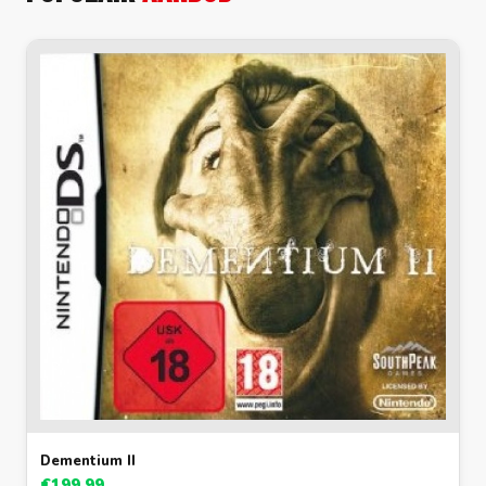
Dementium II
€199.99